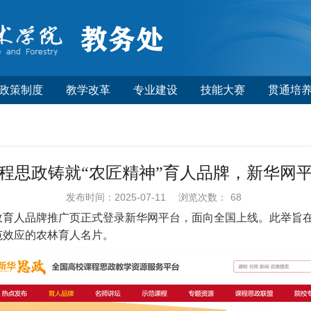
政策制度
教学改革
专业建设
技能大赛
贯通培
程思政铸就“农匠精神”育人品牌，新华网
发布时间：2025-07-11
浏览次数：
68
思政育人品牌推广页正式登录新华网平台，面向全国上线。此举旨
范效应的农林育人名片。